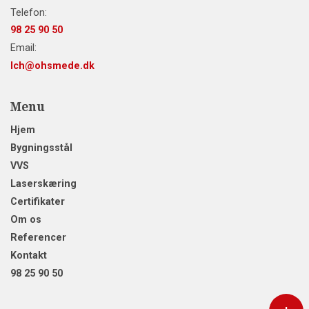
Telefon:
98 25 90 50
Email:
lch@ohsmede.dk
Menu
Hjem
Bygningsstål
VVS
Laserskæring
Certifikater
Om os
Referencer
Kontakt
98 25 90 50
Copyright © 2026 - Øster Hassing Smede & VVS A/S
, CVR 26989450